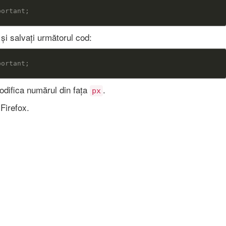
 și salvați următorul cod:
odifica numărul din fața
.
px
 Firefox.