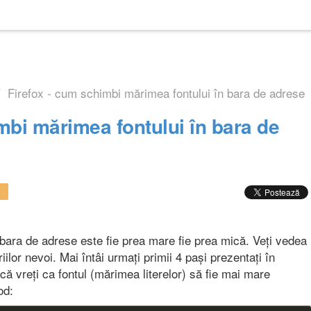
Firefox - cum schimbi mărimea fontului în bara de adrese
mbi mărimea fontului în bara de
 bara de adrese este fie prea mare fie prea mică. Veți vedea
ilor nevoi. Mai întâi urmați primii 4 pași prezentați în
acă vreți ca fontul (mărimea literelor) să fie mai mare
od: