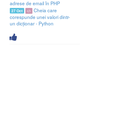
adrese de email în PHP
Cheia care
27 Oct
corespunde unei valori dintr-
un dicționar - Python