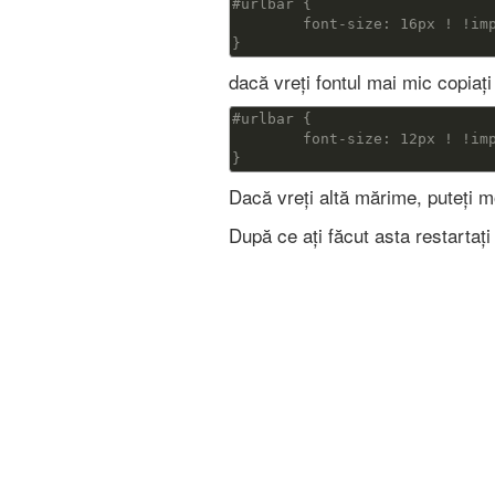
#urlbar {

	font-size: 16px ! !important;

}
dacă vreți fontul mai mic copiați
#urlbar {

	font-size: 12px ! !important;

}
Dacă vreți altă mărime, puteți m
După ce ați făcut asta restartați