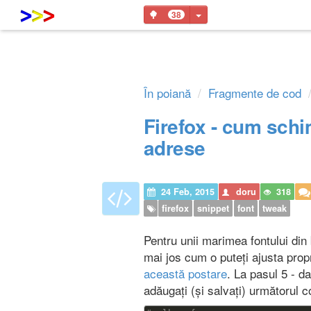
Toggle Dropdown
38
În poiană
Fragmente de cod
Firefox - cum schi
adrese
24 Feb, 2015
doru
318
firefox
snippet
font
tweak
Pentru unii marimea fontului din
mai jos cum o puteți ajusta propri
această postare
. La pasul 5 - d
adăugați (și salvați) următorul c